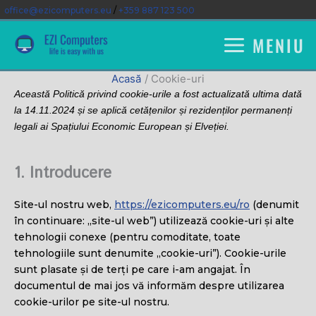
Salt
office@ezicomputers.eu
/
+359 887 123 500
la
MENIU
conținut
Acasă
Cookie-uri
Această Politică privind cookie-urile a fost actualizată ultima dată
la 14.11.2024 și se aplică cetățenilor și rezidenților permanenți
legali ai Spațiului Economic European și Elveției.
1. Introducere
Site-ul nostru web,
https://ezicomputers.eu/ro
(denumit
în continuare: „site-ul web”) utilizează cookie-uri și alte
tehnologii conexe (pentru comoditate, toate
tehnologiile sunt denumite „cookie-uri”). Cookie-urile
sunt plasate și de terți pe care i-am angajat. În
documentul de mai jos vă informăm despre utilizarea
cookie-urilor pe site-ul nostru.