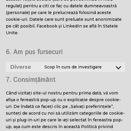
regulat) pentru a citi ce fac cu datele dumneavoastră
(personale) pe care le prelucrează folosind aceste
cookie-uri. Datele care sunt preluate sunt anonimizate
pe cât posibil. Facebook și LinkedIn se află în Statele
Unite.
6. Am pus fursecuri
Diverse
Scop în curs de investigare
Consent
to
7. Consimțământ
service
#!trpst#trp-
Când vizitați site-ul nostru pentru prima dată, vă vom
gettext-
afișa o fereastră pop-up cu o explicație despre cookie-
data-
uri. De îndată ce faceți clic pe „Salvați preferințele”,
trpgettextor
sunteți de acord cu noi să utilizăm categoriile de cookie-
uri și plug-in-uri pe care le-ați selectat în fereastra pop-
up, așa cum este descris în această Politică privind