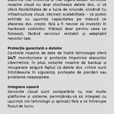
noastre cloud nu doar stochează datele dvs., ci vă
oferă flexibilitatea de a lucra de oriunde, oricând! Cu
infrastructura cloud, obțineți scalabilitate - vă puteți
extinde cu ușurință capacitatea pe măsură ce
afacerea dvs. crește, fără a fi nevoie să investiți în
hardware costisitor. Plătești doar pentru ceea ce
folosești, făcând serviciul rentabil și adaptabil
nevoilor tale.
Protecție garantată a datelor
Centrele noastre de date de înaltă tehnologie oferă
24/7
monitorizare și protecție împotriva atacurilor
cibernetice. În plus, soluțiile noastre de backup și
recuperare asigură faptul că datele dvs. critice sunt
întotdeauna în siguranță, protejate de pierderi sau
probleme neașteptate.
Integrare ușoară
Serviciile cloud sunt compatibile cu mai multe
platforme și sisteme, permițându-vă să integrați cu
ușurință noi tehnologii și aplicații fără a vă întrerupe
fluxul de lucru.